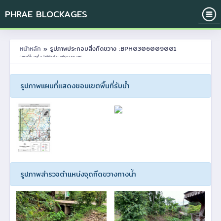
PHRAE BLOCKAGES
หน้าหลัก
» รูปภาพประกอบสิ่งกีดขวาง :BPH0306009001
ตำแหน่งที่ตั้ง : หมู่ที่ 9 บ้านไผ่ล้อมพัฒนา ต.หัวทุ่ง อ.ลอง จ.แพร่
รูปภาพแผนที่แสดงขอบเขตพื้นที่รับน้ำ
รูปภาพสำรวจตำแหน่งจุดกีดขวางทางน้ำ