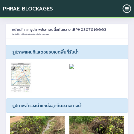
PHRAE BLOCKAGES
หน้าหลัก
» รูปภาพประกอบสิ่งกีดขวาง :BPH0307010003
ตำแหน่งที่ตั้ง : หมู่ที่ 10 บ้านศรีดอนไชย ต.ทุ่งแล้ง อ.ลอง จ.แพร่
รูปภาพแผนที่แสดงขอบเขตพื้นที่รับน้ำ
รูปภาพสำรวจตำแหน่งจุดกีดขวางทางน้ำ