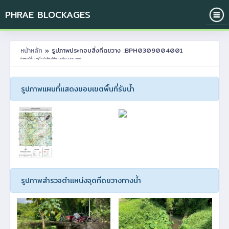
PHRAE BLOCKAGES
หน้าหลัก
» รูปภาพประกอบสิ่งกีดขวาง :BPH0309004001
ตำแหน่งที่ตั้ง : หมู่ที่ 4 บ้านโคนป่าหิน ต.แม่ปาน อ.ลอง จ.แพร่
รูปภาพแผนที่แสดงขอบเขตพื้นที่รับน้ำ
รูปภาพสำรวจตำแหน่งจุดกีดขวางทางน้ำ