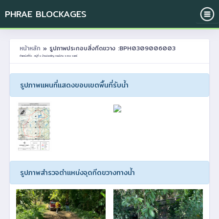
PHRAE BLOCKAGES
หน้าหลัก
» รูปภาพประกอบสิ่งกีดขวาง :BPH0309006003
ตำแหน่งที่ตั้ง : หมู่ที่ 6 บ้านปงเจริญ ต.แม่ปาน อ.ลอง จ.แพร่
รูปภาพแผนที่แสดงขอบเขตพื้นที่รับน้ำ
รูปภาพสำรวจตำแหน่งจุดกีดขวางทางน้ำ