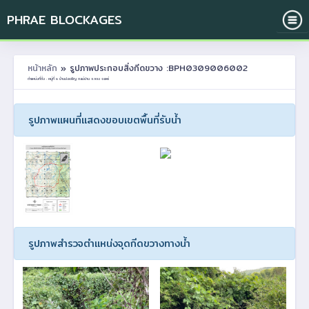
PHRAE BLOCKAGES
หน้าหลัก
» รูปภาพประกอบสิ่งกีดขวาง :BPH0309006002
ตำแหน่งที่ตั้ง : หมู่ที่ 6 บ้านปงเจริญ ต.แม่ปาน อ.ลอง จ.แพร่
รูปภาพแผนที่แสดงขอบเขตพื้นที่รับน้ำ
รูปภาพสำรวจตำแหน่งจุดกีดขวางทางน้ำ