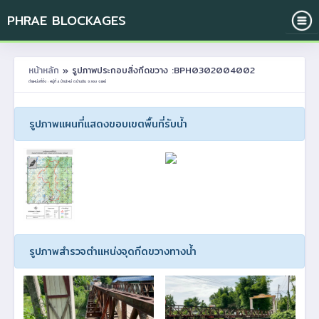
PHRAE BLOCKAGES
หน้าหลัก
» รูปภาพประกอบสิ่งกีดขวาง :BPH0302004002
ตำแหน่งที่ตั้ง : หมู่ที่ 4 บ้านใหม่ ต.บ้านปิน อ.ลอง จ.แพร่
รูปภาพแผนที่แสดงขอบเขตพื้นที่รับน้ำ
รูปภาพสำรวจตำแหน่งจุดกีดขวางทางน้ำ