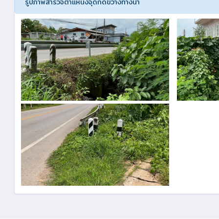
รูปภาพสำรวจตำแหน่งจุดกีดขวางทางน้ำ