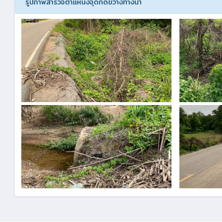
รูปภาพสำรวจตำแหน่งจุดกีดขวางทางน้ำ