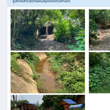
รูปภาพสำรวจตำแหน่งจุดกีดขวางทางน้ำ