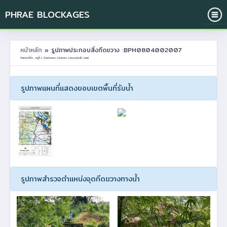
PHRAE BLOCKAGES
หน้าหลัก
» รูปภาพประกอบสิ่งกีดขวาง :BPH0804002007
ตำแหน่งที่ตั้ง : หมู่ที่ 2 บ้านวังหลวง ต.วังหลวง อ.หนองม่วงไข่ จ.แพร่
รูปภาพแผนที่แสดงขอบเขตพื้นที่รับน้ำ
รูปภาพสำรวจตำแหน่งจุดกีดขวางทางน้ำ