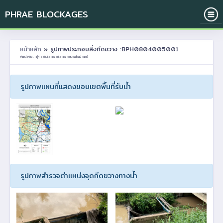
PHRAE BLOCKAGES
หน้าหลัก
» รูปภาพประกอบสิ่งกีดขวาง :BPH0804005001
ตำแหน่งที่ตั้ง : หมู่ที่ 5 บ้านวังหลวง ต.วังหลวง อ.หนองม่วงไข่ จ.แพร่
รูปภาพแผนที่แสดงขอบเขตพื้นที่รับน้ำ
รูปภาพสำรวจตำแหน่งจุดกีดขวางทางน้ำ