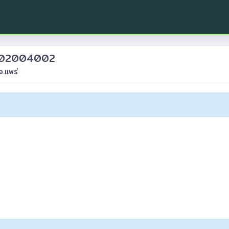
H0802004002
จ.แพร่