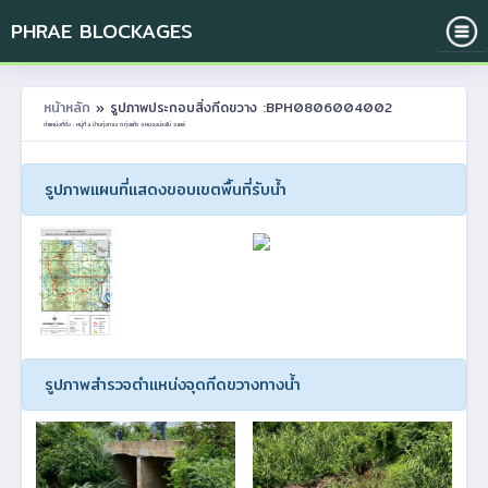
PHRAE BLOCKAGES
หน้าหลัก
» รูปภาพประกอบสิ่งกีดขวาง :BPH0806004002
ตำแหน่งที่ตั้ง : หมู่ที่ 4 บ้านทุ่งทอง ต.ทุ่งแค้ว อ.หนองม่วงไข่ จ.แพร่
รูปภาพแผนที่แสดงขอบเขตพื้นที่รับน้ำ
รูปภาพสำรวจตำแหน่งจุดกีดขวางทางน้ำ