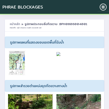
PHRAE BLOCKAGES
หน้าหลัก
» รูปภาพประกอบสิ่งกีดขวาง :BPH0806004001
ตำแหน่งที่ตั้ง : หมู่ที่ 4 บ้านทุ่งทอง ต.ทุ่งแค้ว อ.หนองม่วงไข่ จ.แพร่
รูปภาพแผนที่แสดงขอบเขตพื้นที่รับน้ำ
รูปภาพสำรวจตำแหน่งจุดกีดขวางทางน้ำ