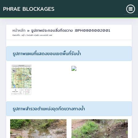
PHRAE BLOCKAGES
หน้าหลัก
» รูปภาพประกอบสิ่งกีดขวาง :BPH0806002001
ตำแหน่งที่ตั้ง : หมู่ที่ 2 บ้านทุ่งแค้ว ต.ทุ่งแค้ว อ.หนองม่วงไข่ จ.แพร่
รูปภาพแผนที่แสดงขอบเขตพื้นที่รับน้ำ
รูปภาพสำรวจตำแหน่งจุดกีดขวางทางน้ำ