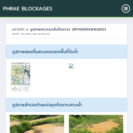
PHRAE BLOCKAGES
หน้าหลัก
» รูปภาพประกอบสิ่งกีดขวาง :BPH0806001003
ตำแหน่งที่ตั้ง : หมู่ที่ 1 บ้านริมยม ต.ทุ่งแค้ว อ.หนองม่วงไข่ จ.แพร่
รูปภาพแผนที่แสดงขอบเขตพื้นที่รับน้ำ
รูปภาพสำรวจตำแหน่งจุดกีดขวางทางน้ำ