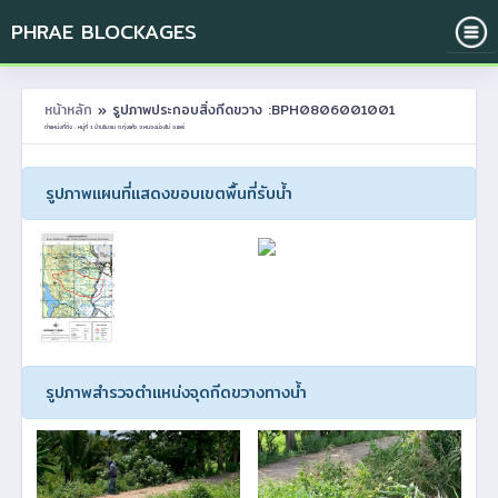
PHRAE BLOCKAGES
หน้าหลัก
» รูปภาพประกอบสิ่งกีดขวาง :BPH0806001001
ตำแหน่งที่ตั้ง : หมู่ที่ 1 บ้านริมยม ต.ทุ่งแค้ว อ.หนองม่วงไข่ จ.แพร่
รูปภาพแผนที่แสดงขอบเขตพื้นที่รับน้ำ
รูปภาพสำรวจตำแหน่งจุดกีดขวางทางน้ำ