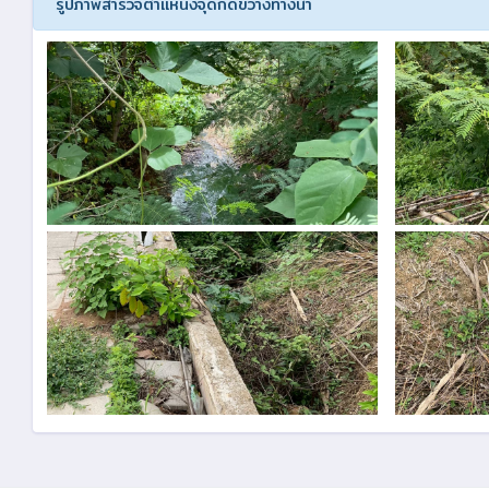
รูปภาพสำรวจตำแหน่งจุดกีดขวางทางน้ำ