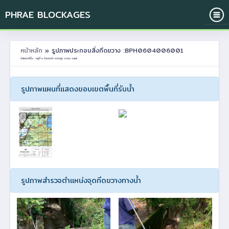
PHRAE BLOCKAGES
หน้าหลัก
» รูปภาพประกอบสิ่งกีดขวาง :BPH0604006001
ตำแหน่งที่ตั้ง : หมู่ที่ 6 บ้านปงค่า ต.เตาปูน อ.สอง จ.แพร่
รูปภาพแผนที่แสดงขอบเขตพื้นที่รับน้ำ
รูปภาพสำรวจตำแหน่งจุดกีดขวางทางน้ำ