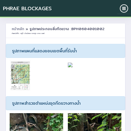
PHRAE BLOCKAGES
หน้าหลัก
» รูปภาพประกอบสิ่งกีดขวาง :BPH0604001002
ตำแหน่งที่ตั้ง : หมู่ที่ 1 บ้านป่าแดง ต.เตาปูน อ.สอง จ.แพร่
รูปภาพแผนที่แสดงขอบเขตพื้นที่รับน้ำ
รูปภาพสำรวจตำแหน่งจุดกีดขวางทางน้ำ