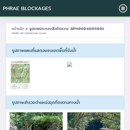
PHRAE BLOCKAGES
หน้าหลัก
» รูปภาพประกอบสิ่งกีดขวาง :BPH0604005001
ตำแหน่งที่ตั้ง : หมู่ที่ 5 บ้านข่วงชมภู ต.เตาปูน อ.สอง จ.แพร่
รูปภาพแผนที่แสดงขอบเขตพื้นที่รับน้ำ
รูปภาพสำรวจตำแหน่งจุดกีดขวางทางน้ำ