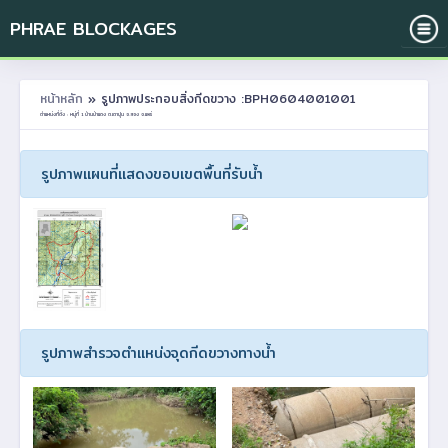
PHRAE BLOCKAGES
หน้าหลัก
» รูปภาพประกอบสิ่งกีดขวาง :BPH0604001001
ตำแหน่งที่ตั้ง : หมู่ที่ 1 บ้านป่าแดง ต.เตาปูน อ.สอง จ.แพร่
รูปภาพแผนที่แสดงขอบเขตพื้นที่รับน้ำ
รูปภาพสำรวจตำแหน่งจุดกีดขวางทางน้ำ