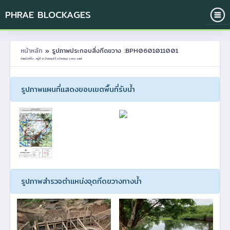
PHRAE BLOCKAGES
หน้าหลัก
» รูปภาพประกอบสิ่งกีดขวาง :BPH0601011001
ตำแหน่งที่ตั้ง : หมู่ที่ 11 บ้านหนุนใต้ ต.บ้านหนุน อ.สอง จ.แพร่
รูปภาพแผนที่แสดงขอบเขตพื้นที่รับน้ำ
รูปภาพสำรวจตำแหน่งจุดกีดขวางทางน้ำ