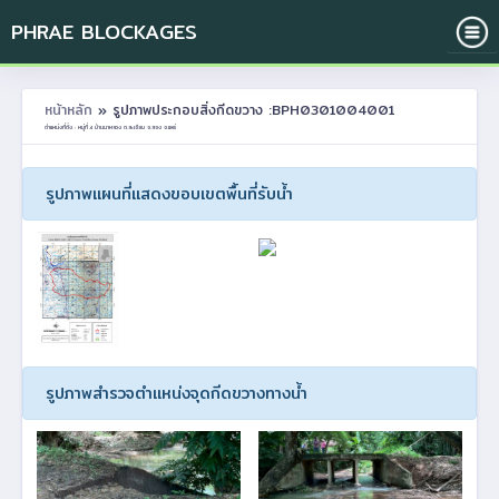
PHRAE BLOCKAGES
หน้าหลัก
» รูปภาพประกอบสิ่งกีดขวาง :BPH0301004001
ตำแหน่งที่ตั้ง : หมู่ที่ 4 บ้านนาหลวง ต.สะเอียบ อ.สอง จ.แพร่
รูปภาพแผนที่แสดงขอบเขตพื้นที่รับน้ำ
รูปภาพสำรวจตำแหน่งจุดกีดขวางทางน้ำ