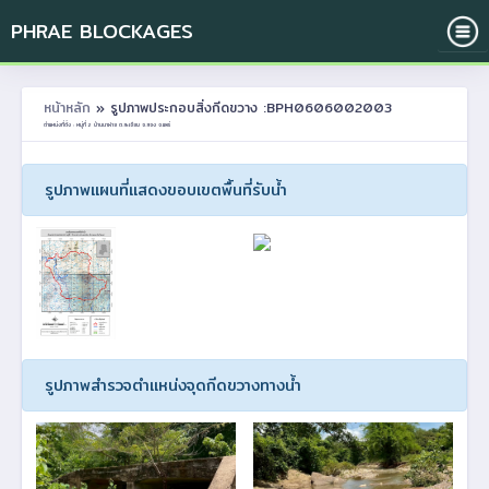
PHRAE BLOCKAGES
หน้าหลัก
» รูปภาพประกอบสิ่งกีดขวาง :BPH0606002003
ตำแหน่งที่ตั้ง : หมู่ที่ 2 บ้านนาฝาย ต.สะเอียบ อ.สอง จ.แพร่
รูปภาพแผนที่แสดงขอบเขตพื้นที่รับน้ำ
รูปภาพสำรวจตำแหน่งจุดกีดขวางทางน้ำ