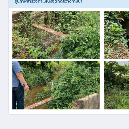
รูปภาพสำรวจตำแหน่งจุดกีดขวางทางน้ำ