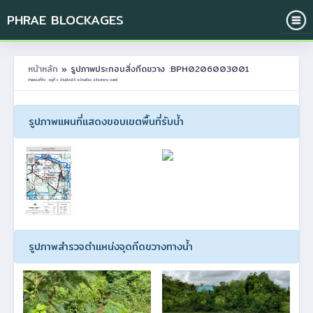
PHRAE BLOCKAGES
หน้าหลัก
» รูปภาพประกอบสิ่งกีดขวาง :BPH0206003001
ตำแหน่งที่ตั้ง : หมู่ที่ 3 บ้านเวียงใต้ ต.บ้านเวียง อ.ร้องกวาง จ.แพร่
รูปภาพแผนที่แสดงขอบเขตพื้นที่รับน้ำ
รูปภาพสำรวจตำแหน่งจุดกีดขวางทางน้ำ