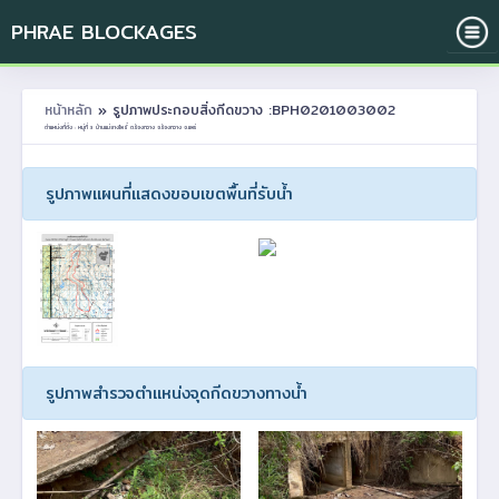
PHRAE BLOCKAGES
หน้าหลัก
» รูปภาพประกอบสิ่งกีดขวาง :BPH0201003002
ตำแหน่งที่ตั้ง : หมู่ที่ 3 บ้านแม่ยางโพธิ์ ต.ร้องกวาง อ.ร้องกวาง จ.แพร่
รูปภาพแผนที่แสดงขอบเขตพื้นที่รับน้ำ
รูปภาพสำรวจตำแหน่งจุดกีดขวางทางน้ำ