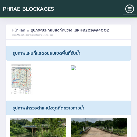
PHRAE BLOCKAGES
หน้าหลัก
» รูปภาพประกอบสิ่งกีดขวาง :BPH0201004002
ตำแหน่งที่ตั้ง : หมู่ที่ 4 บ้านกาดผาแพร่ ต.ร้องกวาง อ.ร้องกวาง จ.แพร่
รูปภาพแผนที่แสดงขอบเขตพื้นที่รับน้ำ
รูปภาพสำรวจตำแหน่งจุดกีดขวางทางน้ำ