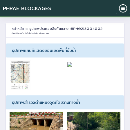
PHRAE BLOCKAGES
หน้าหลัก
» รูปภาพประกอบสิ่งกีดขวาง :BPH0213004002
ตำแหน่งที่ตั้ง : หมู่ที่ 4 บ้านห้วยโรงใน ต.ห้วยโรง อ.ร้องกวาง จ.แพร่
รูปภาพแผนที่แสดงขอบเขตพื้นที่รับน้ำ
รูปภาพสำรวจตำแหน่งจุดกีดขวางทางน้ำ