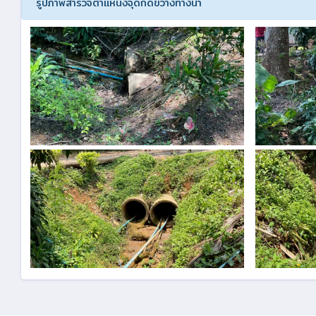
รูปภาพสำรวจตำแหน่งจุดกีดขวางทางน้ำ