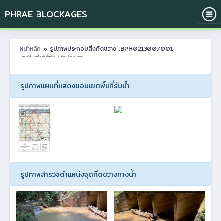
PHRAE BLOCKAGES
หน้าหลัก
» รูปภาพประกอบสิ่งกีดขวาง :BPH0213007001
ตำแหน่งที่ตั้ง : หมู่ที่ 7 บ้านน้ำพุน้อย ต.ห้วยโรง อ.ร้องกวาง จ.แพร่
รูปภาพแผนที่แสดงขอบเขตพื้นที่รับน้ำ
รูปภาพสำรวจตำแหน่งจุดกีดขวางทางน้ำ