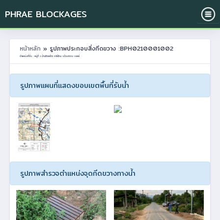
PHRAE BLOCKAGES
หน้าหลัก
» รูปภาพประกอบสิ่งกีดขวาง :BPH0210001002
ตำแหน่งที่ตั้ง : หมู่ที่ 1 บ้านไทรพร้าว ต.ไผ่โทน อ.ร้องกวาง จ.แพร่
รูปภาพแผนที่แสดงขอบเขตพื้นที่รับน้ำ
รูปภาพสำรวจตำแหน่งจุดกีดขวางทางน้ำ