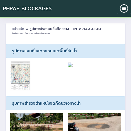
PHRAE BLOCKAGES
หน้าหลัก
» รูปภาพประกอบสิ่งกีดขวาง :BPH0214003001
ตำแหน่งที่ตั้ง : หมู่ที่ 3 บ้านแม่ทรายใต้ ต.แม่ทราย อ.ร้องกวาง จ.แพร่
รูปภาพแผนที่แสดงขอบเขตพื้นที่รับน้ำ
รูปภาพสำรวจตำแหน่งจุดกีดขวางทางน้ำ