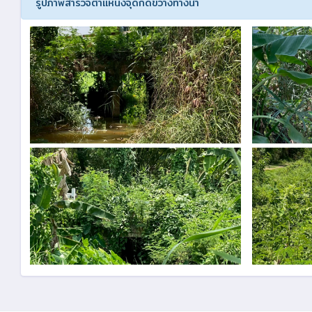
รูปภาพสำรวจตำแหน่งจุดกีดขวางทางน้ำ