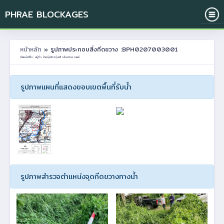
PHRAE BLOCKAGES
หน้าหลัก
» รูปภาพประกอบสิ่งกีดขวาง :BPH0207003001
ตำแหน่งที่ตั้ง : หมู่ที่ 3 บ้านทุ่งศรี ต.ทุ่งศรี อ.ร้องกวาง จ.แพร่
รูปภาพแผนที่แสดงขอบเขตพื้นที่รับน้ำ
รูปภาพสำรวจตำแหน่งจุดกีดขวางทางน้ำ