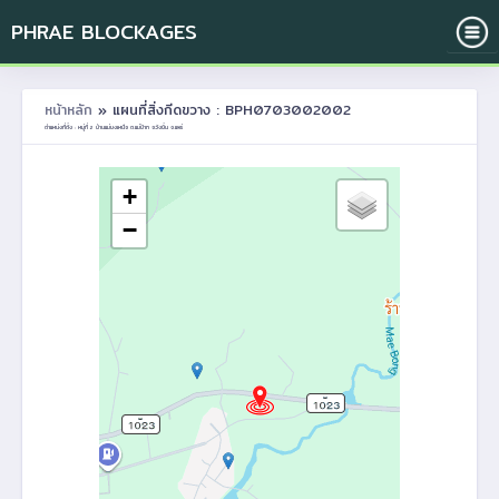
PHRAE BLOCKAGES
หน้าหลัก
» แผนที่สิ่งกีดขวาง : BPH0703002002
ตำแหน่งที่ตั้ง : หมู่ที่ 2 บ้านแม่บงเหนือ ต.แม่ป้าก อ.วังชิ้น จ.แพร่
+
−