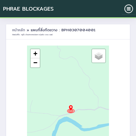
PHRAE BLOCKAGES
หน้าหลัก
» แผนที่สิ่งกีดขวาง : BPH0307004001
ตำแหน่งที่ตั้ง : หมู่ที่ 4 บ้านปากจากตะวันตก ต.ทุ่งแล้ง อ.ลอง จ.แพร่
+
−