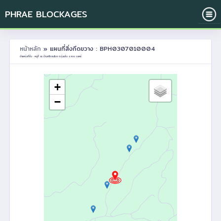
PHRAE BLOCKAGES
หน้าหลัก
» แผนที่สิ่งกีดขวาง : BPH0307010004
ตำแหน่งที่ตั้ง : หมู่ที่ 10 บ้านศรีดอนไชย ต.ทุ่งแล้ง อ.ลอง จ.แพร่
+
−