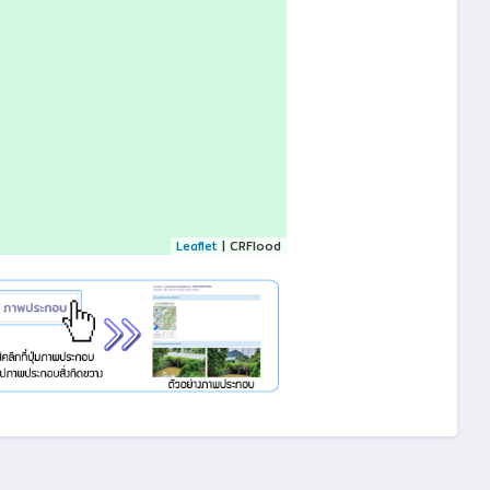
Leaflet
| CRFlood