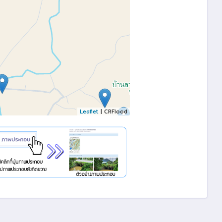
Leaflet
| CRFlood