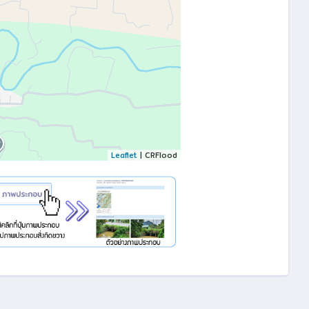
Leaflet
| CRFlood