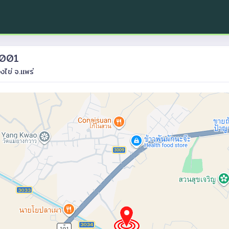
5001
งไข่ จ.แพร่