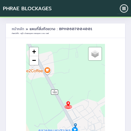
PHRAE BLOCKAGES
หน้าหลัก
» แผนที่สิ่งกีดขวาง : BPH0607004001
ตำแหน่งที่ตั้ง : หมู่ที่ 4 บ้านแดนชุมพล ต.แดนชุมพล อ.สอง จ.แพร่
+
−