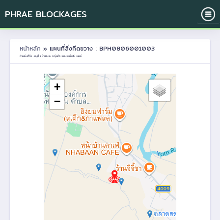
PHRAE BLOCKAGES
หน้าหลัก
» แผนที่สิ่งกีดขวาง : BPH0806001003
ตำแหน่งที่ตั้ง : หมู่ที่ 1 บ้านริมยม ต.ทุ่งแค้ว อ.หนองม่วงไข่ จ.แพร่
+
−