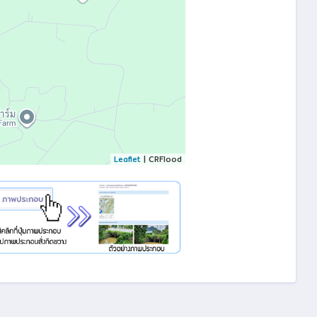
Leaflet
| CRFlood