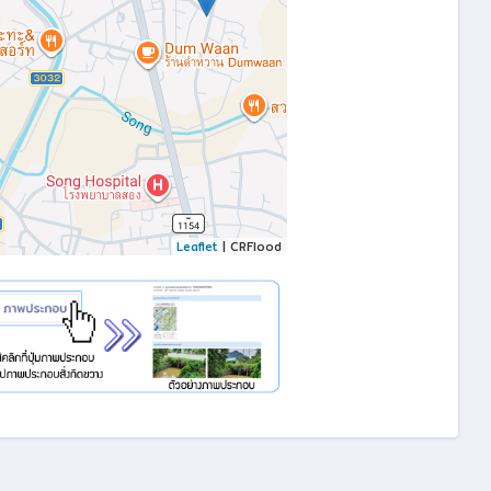
Leaflet
| CRFlood