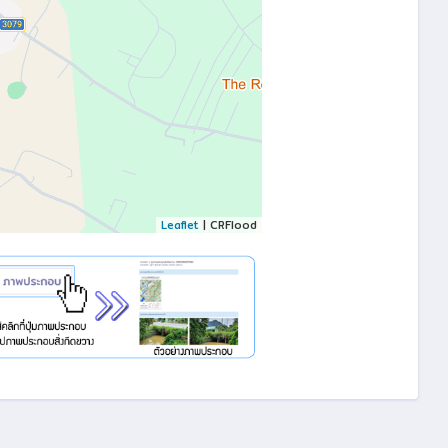
Leaflet
| CRFlood