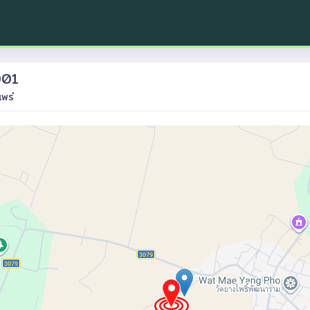
001
แพร่