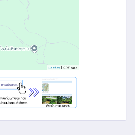
Leaflet
| CRFlood