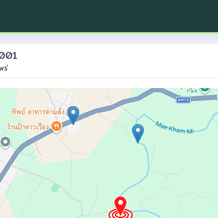
4001
พร่