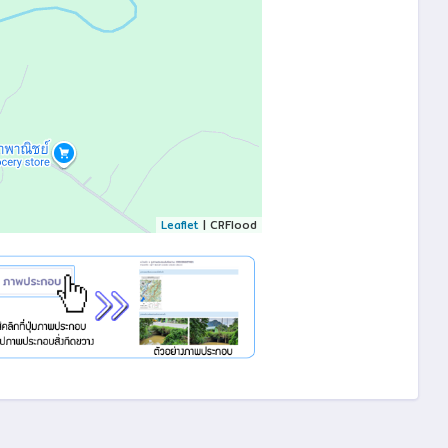
Leaflet
| CRFlood