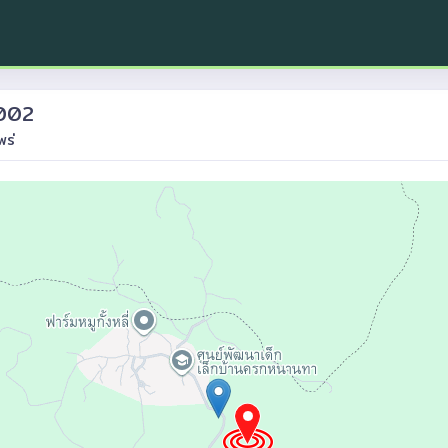
8002
พร่