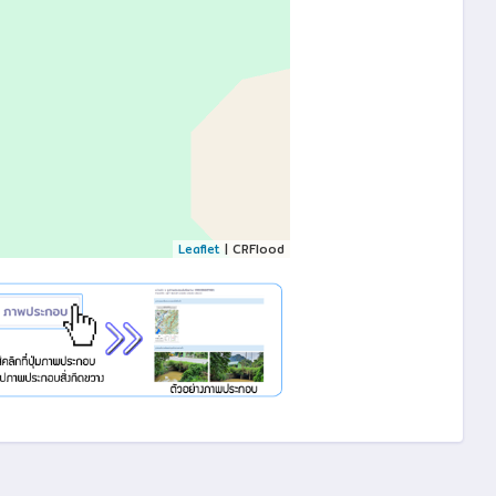
Leaflet
| CRFlood